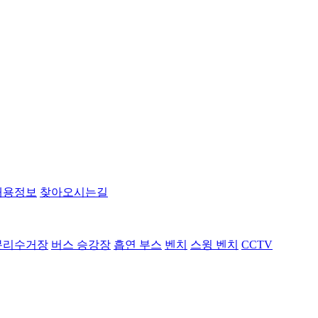
채용정보
찾아오시는길
분리수거장
버스 승강장
흡연 부스
벤치
스윙 벤치
CCTV