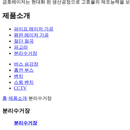
금호레이저는 현대화 된 생산공정으로 고효율의 제조능력을 보
제품소개
파이프 레이저 가공
평판 레이저 가공
절단 절곡
파고라
분리수거장
버스 승강장
흡연 부스
벤치
스윙 벤치
CCTV
홈
제품소개
분리수거장
분리수거장
분리수거장