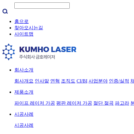
홈으로
찾아오시는길
사이트맵
회사소개
회사개요
인사말
연혁
조직도
CI/BI
사업분야
인증/실적
제품소개
파이프 레이저 가공
평판 레이저 가공
절단 절곡
파고라
시공사례
시공사례