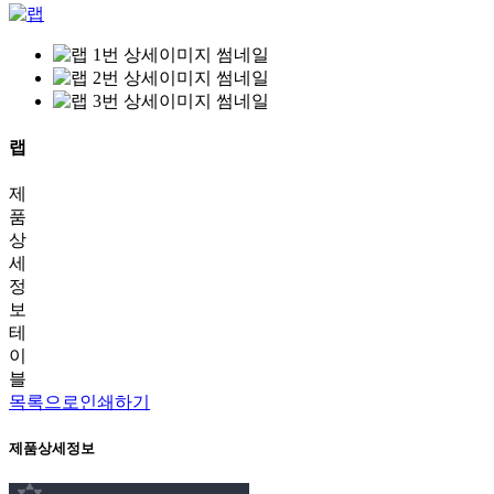
랩
제
품
상
세
정
보
테
이
블
목록으로
인쇄하기
제품상세정보