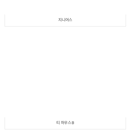
지니어스
티 하우스 B